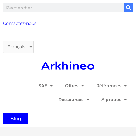
Aller
Rechercher
au
contenu
Contactez-nous
Choisir
une
langue
SAE
Offres
Références
Ressources
A propos
Blog