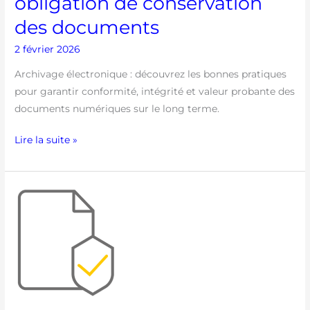
obligation de conservation
documents
des documents
2 février 2026
Archivage électronique : découvrez les bonnes pratiques
pour garantir conformité, intégrité et valeur probante des
documents numériques sur le long terme.
Lire la suite »
Le
rôle
essentiel
d’un
SAE
face
au