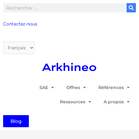
Aller
Rechercher
au
contenu
Contactez-nous
Choisir
une
langue
SAE
Offres
Références
Ressources
A propos
Blog