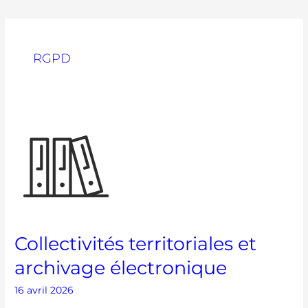
RGPD
Collectivités
territoriales
et
archivage
électronique
Collectivités territoriales et
archivage électronique
16 avril 2026