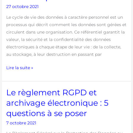
27 octobre 2021
vie
des
Le cycle de vie des données à caractère personnel est un
données
processus qui décrit comment les données sont gérées et
à
circulent dans une organisation. Ce référentiel garantit la
caractère
valeur, la sécurité et la confidentialité des données
personnel
électroniques à chaque étape de leur vie : de la collecte,
au stockage, à leur destruction en passant par
Lire la suite »
Le règlement RGPD et
Le
règlement
archivage électronique : 5
RGPD
questions à se poser
et
archivage
7 octobre 2021
électronique