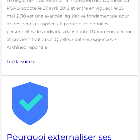
Le Règlement Général sur la Protection des Données ou
:
RGPD adopté le 27 avril 2016 et entré en vigueur le 25
5
mai 2018 est une avancée législative fondamentale pour
questions
les résidents européens. Il protège les données
à
personnelles des individus dans toute l’Union Européenne
se
et prévient tout abus. Quelles sont ses exigences ?
poser
Arkhineo répond à
Lire la suite »
Pourquoi
externaliser
ses
archives
électroniques
?
Pourquoi externaliser ses