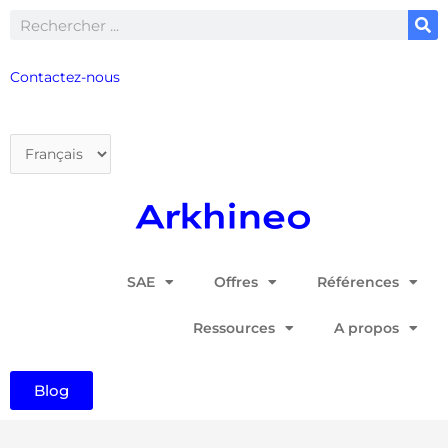
Aller
Rechercher
au
contenu
Contactez-nous
Choisir
une
langue
SAE
Offres
Références
Ressources
A propos
Blog