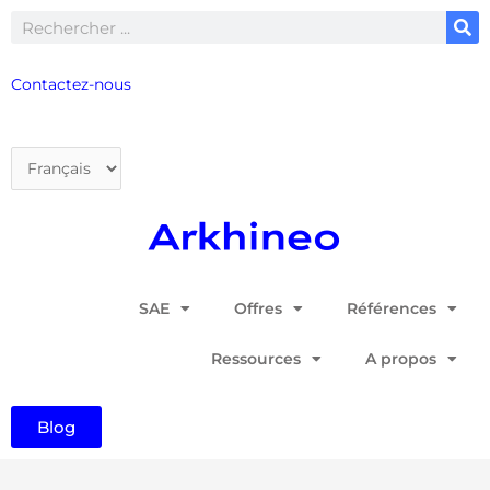
Aller
Rechercher
au
contenu
Contactez-nous
Choisir
une
langue
SAE
Offres
Références
Ressources
A propos
Blog