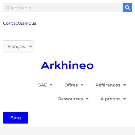
Aller
Rechercher
au
contenu
Contactez-nous
Choisir
une
langue
SAE
Offres
Références
Ressources
A propos
Blog