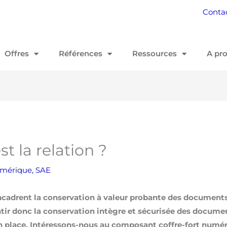
Conta
Offres
Références
Ressources
A pr
t la relation ?
umérique
,
SAE
 encadrent la conservation à valeur probante des document
ntir donc la conservation intègre et sécurisée des docume
 en place. Intéressons-nous au composant coffre-fort numér