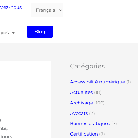
Choisir
ctez-nous
une
langue
Blog
opos
Catégories
Accessibilité numérique
(1)
Actualités
(18)
Archivage
(106)
Avocats
(2)
s
Bonnes pratiques
(7)
nts,
Certification
(7)
ique.