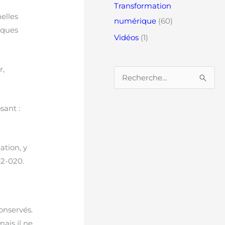
Transformation
elles
numérique
(60)
iques
Vidéos
(1)
r,
R
e
sant :
c
h
e
ation, y
r
42-020.
c
h
e
onservés.
r
ais il ne