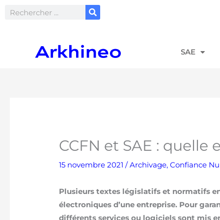
Aller
Rechercher
au
contenu
SAE
CCFN et SAE : quelle es
15 novembre 2021
/
Archivage
,
Confiance N
Plusieurs textes législatifs et normatifs
électroniques d’une entreprise. Pour gara
différents services ou logiciels sont mis