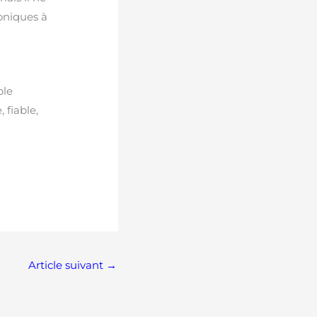
oniques à
:
ple
 fiable,
Article suivant
→