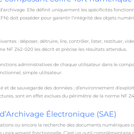
archivage. Elle définit uniquement les spécificités fonctionn
N) doit posséder pour garantir l’intégrité des objets numér
antes : déposer, détruire, lire, contrôler, lister, restituer, vide
me NF Z42-020 les décrit et précise les résultats attendus.
s fonctions administratives de chaque utilisateur dans le compo
ctionnel, simple utilisateur.
lité et de sauvegarde des données ; d’environnement d’exploit
uctures, sont en effet exclues du périmètre de la norme NF Z
d’Archivage Électronique (SAE)
igrations ou encore la recherche des documents numériques c
que uniquement fonctionnelle. C’est un outil complémentaire m