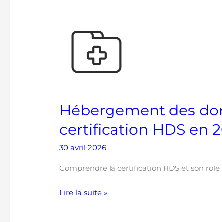
Hébergement
des
données
de
santé
:
comprendre
Hébergement des don
la
certification HDS en 
certification
HDS
30 avril 2026
en
Comprendre la certification HDS et son rôle
2026
Lire la suite »