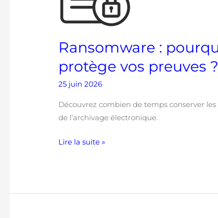
électronique
protège
vos
preuves
Ransomware : pourquo
?
protège vos preuves 
25 juin 2026
Découvrez combien de temps conserver les do
de l’archivage électronique.
Lire la suite »