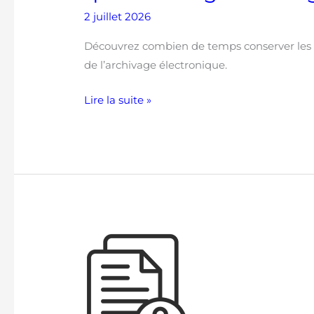
?
2 juillet 2026
Découvrez combien de temps conserver les do
de l’archivage électronique.
Lire la suite »
Ransomware
:
pourquoi
l’archivage