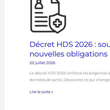
HDS
2026
:
souveraineté,
transparence
et
Décret HDS 2026 : sou
nouvelles
obligations
nouvelles obligations
pour
les
20 juillet 2026
hébergeurs
Le décret HDS 2026 renforce les exigences 
données de santé. Découvrez ce qui change 
Lire la suite »