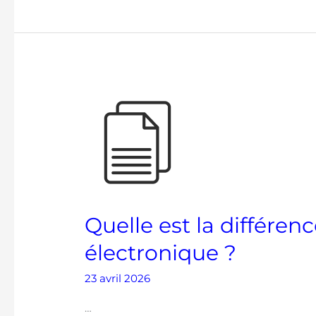
Quelle
est
la
différence
entre
GED
et
Quelle est la différen
archivage
électronique ?
électronique
?
23 avril 2026
…