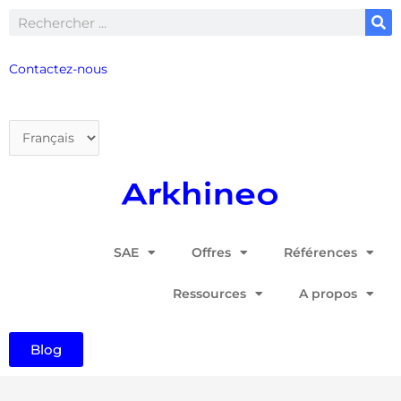
Aller
Rechercher
au
contenu
Contactez-nous
Choisir
une
langue
SAE
Offres
Références
Ressources
A propos
Blog